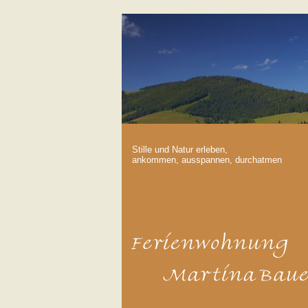
Stille und Natur erleben,
ankommen, ausspannen, durchatmen