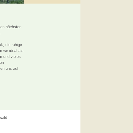
den höchsten
.
ck, die ruhige
 wir ideal als
n und vieles
nen
uen uns auf
wald