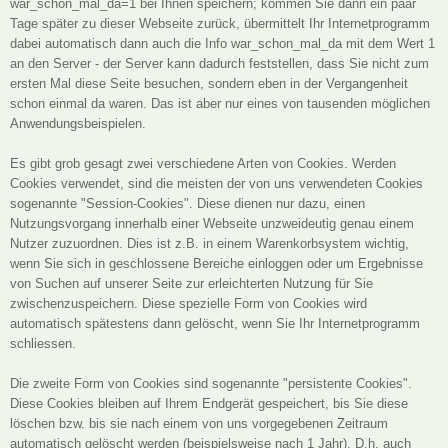
war_schon_mal_da=1 bei Ihnen speichern; kommen Sie dann ein paar
Tage später zu dieser Webseite zurück, übermittelt Ihr Internetprogramm
dabei automatisch dann auch die Info war_schon_mal_da mit dem Wert 1
an den Server - der Server kann dadurch feststellen, dass Sie nicht zum
ersten Mal diese Seite besuchen, sondern eben in der Vergangenheit
schon einmal da waren. Das ist aber nur eines von tausenden möglichen
Anwendungsbeispielen.
Es gibt grob gesagt zwei verschiedene Arten von Cookies. Werden
Cookies verwendet, sind die meisten der von uns verwendeten Cookies
sogenannte "Session-Cookies". Diese dienen nur dazu, einen
Nutzungsvorgang innerhalb einer Webseite unzweideutig genau einem
Nutzer zuzuordnen. Dies ist z.B. in einem Warenkorbsystem wichtig,
wenn Sie sich in geschlossene Bereiche einloggen oder um Ergebnisse
von Suchen auf unserer Seite zur erleichterten Nutzung für Sie
zwischenzuspeichern. Diese spezielle Form von Cookies wird
automatisch spätestens dann gelöscht, wenn Sie Ihr Internetprogramm
schliessen.
Die zweite Form von Cookies sind sogenannte "persistente Cookies".
Diese Cookies bleiben auf Ihrem Endgerät gespeichert, bis Sie diese
löschen bzw. bis sie nach einem von uns vorgegebenen Zeitraum
automatisch gelöscht werden (beispielsweise nach 1 Jahr). D.h. auch