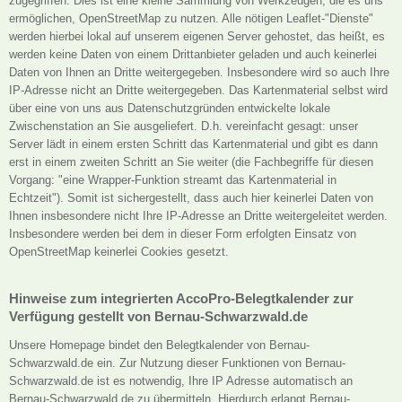
zugegriffen. Dies ist eine kleine Sammlung von Werkzeugen, die es uns
ermöglichen, OpenStreetMap zu nutzen. Alle nötigen Leaflet-"Dienste"
werden hierbei lokal auf unserem eigenen Server gehostet, das heißt, es
werden keine Daten von einem Drittanbieter geladen und auch keinerlei
Daten von Ihnen an Dritte weitergegeben. Insbesondere wird so auch Ihre
IP-Adresse nicht an Dritte weitergegeben. Das Kartenmaterial selbst wird
über eine von uns aus Datenschutzgründen entwickelte lokale
Zwischenstation an Sie ausgeliefert. D.h. vereinfacht gesagt: unser
Server lädt in einem ersten Schritt das Kartenmaterial und gibt es dann
erst in einem zweiten Schritt an Sie weiter (die Fachbegriffe für diesen
Vorgang: "eine Wrapper-Funktion streamt das Kartenmaterial in
Echtzeit"). Somit ist sichergestellt, dass auch hier keinerlei Daten von
Ihnen insbesondere nicht Ihre IP-Adresse an Dritte weitergeleitet werden.
Insbesondere werden bei dem in dieser Form erfolgten Einsatz von
OpenStreetMap keinerlei Cookies gesetzt.
Hinweise zum integrierten AccoPro-Belegtkalender zur
Verfügung gestellt von Bernau-Schwarzwald.de
Unsere Homepage bindet den Belegtkalender von Bernau-
Schwarzwald.de ein. Zur Nutzung dieser Funktionen von Bernau-
Schwarzwald.de ist es notwendig, Ihre IP Adresse automatisch an
Bernau-Schwarzwald.de zu übermitteln. Hierdurch erlangt Bernau-