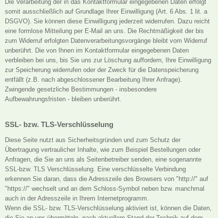
Die Verarbeitung der in das Kontaktformular eingegebenen Daten erfolgt
somit ausschließlich auf Grundlage Ihrer Einwilligung (Art. 6 Abs. 1 lit. a
DSGVO). Sie können diese Einwilligung jederzeit widerrufen. Dazu reicht
eine formlose Mitteilung per E-Mail an uns. Die Rechtmäßigkeit der bis
zum Widerruf erfolgten Datenverarbeitungsvorgänge bleibt vom Widerruf
unberührt. Die von Ihnen im Kontaktformular eingegebenen Daten
verbleiben bei uns, bis Sie uns zur Löschung auffordern, Ihre Einwilligung
zur Speicherung widerrufen oder der Zweck für die Datenspeicherung
entfällt (z.B. nach abgeschlossener Bearbeitung Ihrer Anfrage).
Zwingende gesetzliche Bestimmungen - insbesondere
Aufbewahrungsfristen - bleiben unberührt.
SSL- bzw. TLS-Verschlüsselung
Diese Seite nutzt aus Sicherheitsgründen und zum Schutz der
Übertragung vertraulicher Inhalte, wie zum Beispiel Bestellungen oder
Anfragen, die Sie an uns als Seitenbetreiber senden, eine sogenannte
SSL-bzw. TLS Verschlüsselung. Eine verschlüsselte Verbindung
erkennen Sie daran, dass die Adresszeile des Browsers von "http://" auf
"https://" wechselt und an dem Schloss-Symbol neben bzw. manchmal
auch in der Adresszeile in Ihrem Internetprogramm.
Wenn die SSL- bzw. TLS-Verschlüsselung aktiviert ist, können die Daten,
die Sie an uns übermitteln, nach aktuellem Stand der Technik auf dem