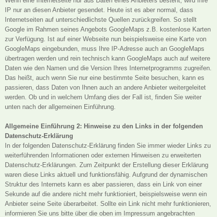
Wenn eine Internetseite nur aus Daten eines Anbieters besteht, wird Ihre
IP nur an diesen Anbieter gesendet. Heute ist es aber normal, dass
Internetseiten auf unterschiedlichste Quellen zurückgreifen. So stellt
Google im Rahmen seines Angebots GoogleMaps z.B. kostenlose Karten
zur Verfügung. Ist auf einer Webseite nun beispielsweise eine Karte von
GoogleMaps eingebunden, muss Ihre IP-Adresse auch an GoogleMaps
übertragen werden und rein technisch kann GoogleMaps auch auf weitere
Daten wie den Namen und die Version Ihres Internetprogramms zugreifen.
Das heißt, auch wenn Sie nur eine bestimmte Seite besuchen, kann es
passieren, dass Daten von Ihnen auch an andere Anbieter weitergeleitet
werden. Ob und in welchem Umfang dies der Fall ist, finden Sie weiter
unten nach der allgemeinen Einführung.
Allgemeine Einführung 2: Hinweise zu den Links in der folgenden
Datenschutz-Erklärung
In der folgenden Datenschutz-Erklärung finden Sie immer wieder Links zu
weiterführenden Informationen oder externen Hinweisen zu erweiterten
Datenschutz-Erklärungen. Zum Zeitpunkt der Erstellung dieser Erklärung
waren diese Links aktuell und funktionsfähig. Aufgrund der dynamischen
Struktur des Internets kann es aber passieren, dass ein Link von einer
Sekunde auf die andere nicht mehr funktioniert, beispielsweise wenn ein
Anbieter seine Seite überarbeitet. Sollte ein Link nicht mehr funktionieren,
informieren Sie uns bitte über die oben im Impressum angebrachten